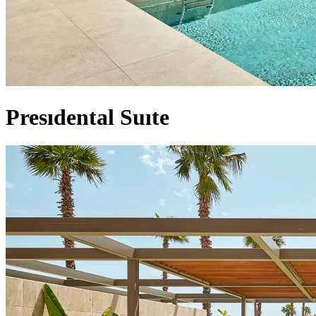
Presıdental Suıte