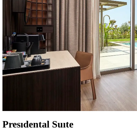
Presıdental Suıte