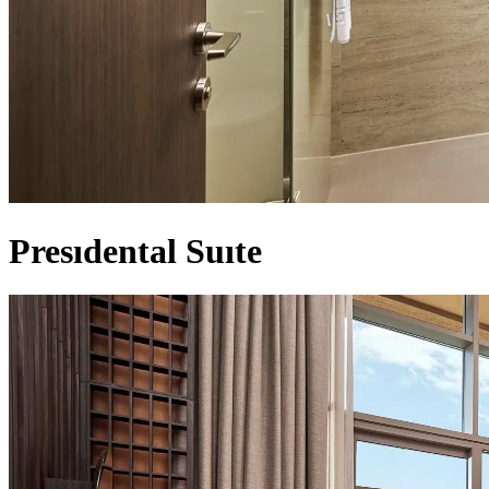
Presıdental Suıte