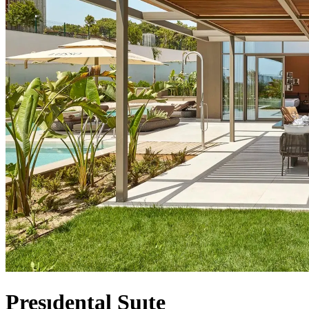
Presıdental Suıte