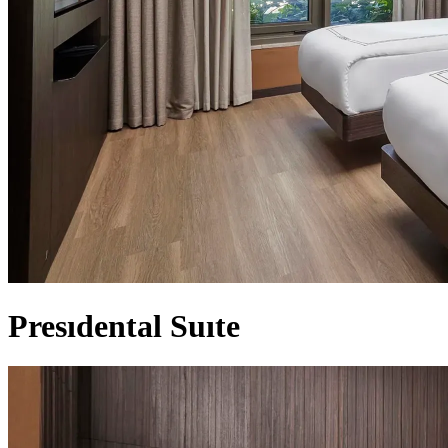
Presıdental Suıte