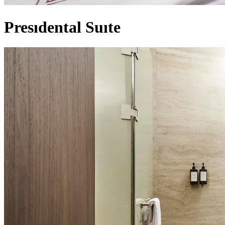
Presıdental Suıte