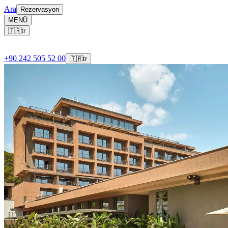
Ara
Rezervasyon
MENÜ
🇹🇷
tr
+90 242 505 52 00
🇹🇷
tr