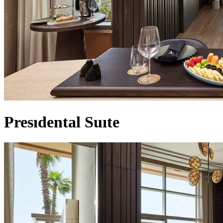
Presıdental Suıte