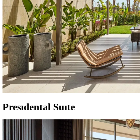
Presıdental Suıte