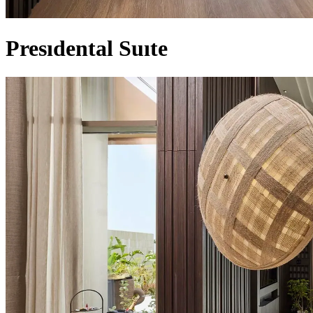
Presıdental Suıte