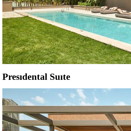
Presıdental Suıte