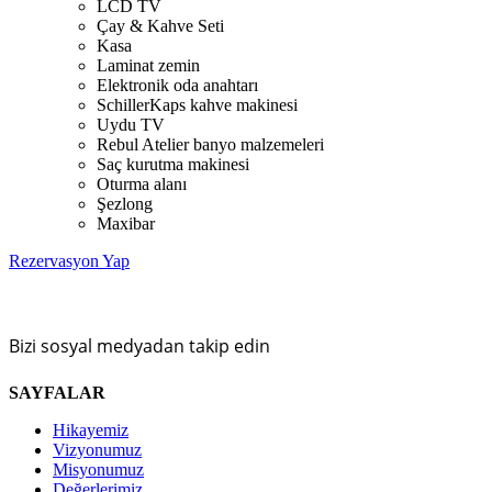
LCD TV
Çay & Kahve Seti
Kasa
Laminat zemin
Elektronik oda anahtarı
SchillerKaps kahve makinesi
Uydu TV
Rebul Atelier banyo malzemeleri
Saç kurutma makinesi
Oturma alanı
Şezlong
Maxibar
Rezervasyon Yap
Bizi sosyal medyadan takip edin
SAYFALAR
Hikayemiz
Vizyonumuz
Misyonumuz
Değerlerimiz