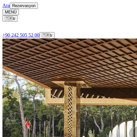
Ara
Rezervasyon
MENÜ
🇹🇷
tr
+90 242 505 52 00
🇹🇷
tr