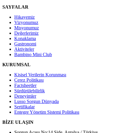
SAYFALAR
Hikayemiz
Vizyonumuz
Misyonumuz
Değerlerimiz
Konaklama
Gastronomi
Aktiviteler
Bambino Mini Club
KURUMSAL
Kişisel Verilerin Korunması
Çerez Politikası
Factsheetler
Sürdürülebilirlik
Deneyimler
Lusso Sorgun Dünyada
Sertifikalar
Entegre Yönetim Sistemi Politikası
BİZE ULAŞIN
Sorgun Acısu No:14 Side, Antalya / Türkiye