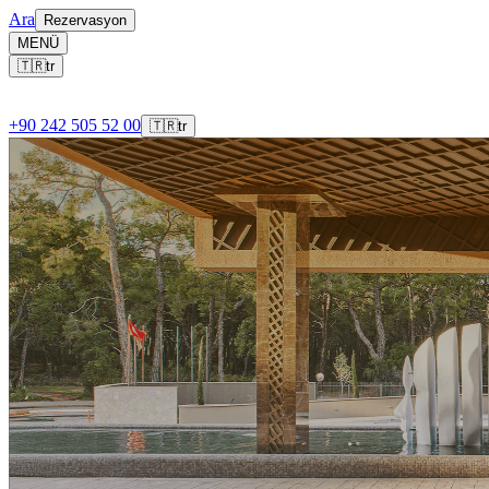
Ara
Rezervasyon
MENÜ
🇹🇷
tr
+90 242 505 52 00
🇹🇷
tr